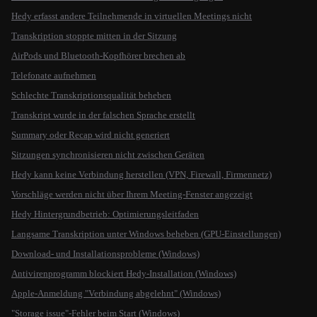
Hedy erfasst andere Teilnehmende in virtuellen Meetings nicht
Transkription stoppte mitten in der Sitzung
AirPods und Bluetooth-Kopfhörer brechen ab
Telefonate aufnehmen
Schlechte Transkriptionsqualität beheben
Transkript wurde in der falschen Sprache erstellt
Summary oder Recap wird nicht generiert
Sitzungen synchronisieren nicht zwischen Geräten
Hedy kann keine Verbindung herstellen (VPN, Firewall, Firmennetz)
Vorschläge werden nicht über Ihrem Meeting-Fenster angezeigt
Hedy Hintergrundbetrieb: Optimierungsleitfaden
Langsame Transkription unter Windows beheben (GPU-Einstellungen)
Download- und Installationsprobleme (Windows)
Antivirenprogramm blockiert Hedy-Installation (Windows)
Apple-Anmeldung "Verbindung abgelehnt" (Windows)
"Storage issue"-Fehler beim Start (Windows)