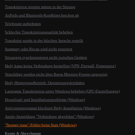
Transkription stoppte mitten in der Sitzung
AirPods und Bluetooth-Kopfhörer brechen ab
Telefonate aufnehmen
Schlechte Transkriptionsqualität beheben
Transkript wurde in der falschen Sprache erstellt
Summary oder Recap wird nicht generiert
Sitzungen synchronisieren nicht zwischen Geräten
Hedy kann keine Verbindung herstellen (VPN, Firewall, Firmennetz)
Vorschläge werden nicht über Ihrem Meeting-Fenster angezeigt
Hedy Hintergrundbetrieb: Optimierungsleitfaden
Langsame Transkription unter Windows beheben (GPU-Einstellungen)
Download- und Installationsprobleme (Windows)
Antivirenprogramm blockiert Hedy-Installation (Windows)
Apple-Anmeldung "Verbindung abgelehnt" (Windows)
"Storage issue"-Fehler beim Start (Windows)
Konto & Abrechnung