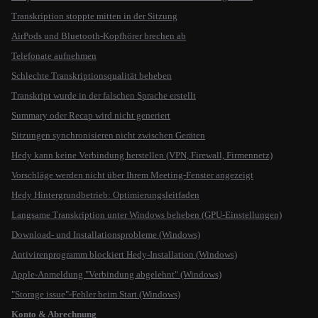
Transkription stoppte mitten in der Sitzung
AirPods und Bluetooth-Kopfhörer brechen ab
Telefonate aufnehmen
Schlechte Transkriptionsqualität beheben
Transkript wurde in der falschen Sprache erstellt
Summary oder Recap wird nicht generiert
Sitzungen synchronisieren nicht zwischen Geräten
Hedy kann keine Verbindung herstellen (VPN, Firewall, Firmennetz)
Vorschläge werden nicht über Ihrem Meeting-Fenster angezeigt
Hedy Hintergrundbetrieb: Optimierungsleitfaden
Langsame Transkription unter Windows beheben (GPU-Einstellungen)
Download- und Installationsprobleme (Windows)
Antivirenprogramm blockiert Hedy-Installation (Windows)
Apple-Anmeldung "Verbindung abgelehnt" (Windows)
"Storage issue"-Fehler beim Start (Windows)
Konto & Abrechnung