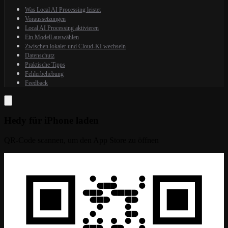
Was Local AI Processing leistet
Voraussetzungen
Local AI Processing aktivieren
Ein Modell auswählen
Zwischen lokaler und Cloud-KI wechseln
Datenschutz
Praktische Tipps
Fehlerbehebung
Feedback
Hedy für iPhone laden
QR-Code scannen, um den App Store zu öffnen