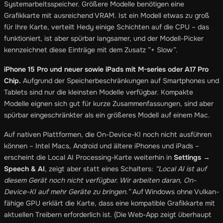
Systemarbeitsspeicher. Größere Modelle benötigen eine
Grafikkarte mit ausreichend VRAM. Ist ein Modell etwas zu groß
für Ihre Karte, verteilt Hedy einige Schichten auf die CPU – das
funktioniert, ist aber spürbar langsamer, und der Modell-Picker
kennzeichnet diese Einträge mit dem Zusatz ”+ Slow”.
iPhone 15 Pro und neuer sowie iPads mit M-series oder A17 Pro
Chip.
Aufgrund der Speicherbeschränkungen auf Smartphones und
Tablets sind nur die kleinsten Modelle verfügbar. Kompakte
Modelle eignen sich gut für kurze Zusammenfassungen, sind aber
spürbar eingeschränkter als ein größeres Modell auf einem Mac.
Auf nativen Plattformen, die On-Device-KI noch nicht ausführen
können – Intel Macs, Android und ältere iPhones und iPads –
erscheint die Local AI Processing-Karte weiterhin in
Settings →
Speech & AI
, zeigt aber statt eines Schalters:
“Local AI ist auf
diesem Gerät noch nicht verfügbar. Wir arbeiten daran, On-
Device-KI auf mehr Geräte zu bringen.”
Auf Windows ohne Vulkan-
fähige GPU erklärt die Karte, dass eine kompatible Grafikkarte mit
aktuellen Treibern erforderlich ist. (Die Web-App zeigt überhaupt