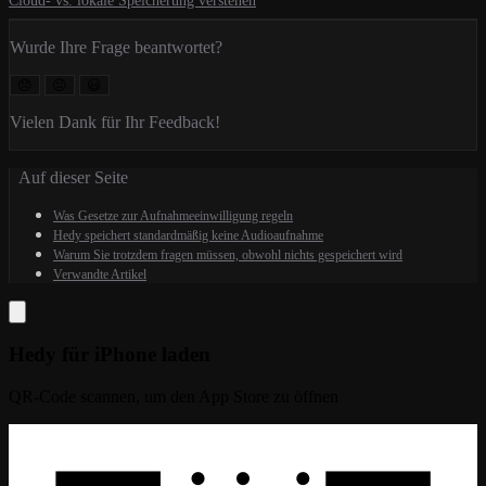
Cloud- vs. lokale Speicherung verstehen
Wurde Ihre Frage beantwortet?
😞
😐
😃
Vielen Dank für Ihr Feedback!
Auf dieser Seite
Was Gesetze zur Aufnahmeeinwilligung regeln
Hedy speichert standardmäßig keine Audioaufnahme
Warum Sie trotzdem fragen müssen, obwohl nichts gespeichert wird
Verwandte Artikel
Hedy für iPhone laden
QR-Code scannen, um den App Store zu öffnen