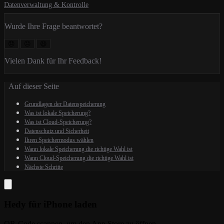
Datenverwaltung & Kontrolle
Wurde Ihre Frage beantwortet?
😞
😐
😃
Vielen Dank für Ihr Feedback!
Auf dieser Seite
Grundlagen der Datenspeicherung
Was ist lokale Speicherung?
Was ist Cloud-Speicherung?
Datenschutz und Sicherheit
Ihren Speichermodus wählen
Wann lokale Speicherung die richtige Wahl ist
Wann Cloud-Speicherung die richtige Wahl ist
Nächste Schritte
Hedy für iPhone laden
QR-Code scannen, um den App Store zu öffnen