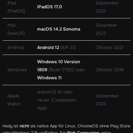
iPad
September
iPadOS 17.0
(iPadOS)
2023
Mac
Dezember
macOS 14.2 Sonoma
(macOS)
2023
Android
Android 12
(API 31)
Oktober 2021
Windows 10 Version
Windows
1809
(Build 17763) oder
Oktober 2018
Windows 11
watchOS 10 oder
Apple
September
neuer (Companion-
Watch
2023
App)
Hedy ist
nicht
als native App für Linux, ChromeOS ohne Play Store
oder Windows 7/8 verfügbar. Ein
Web Companion
unter