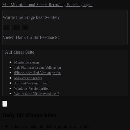
Mac-Mikrofon- und Screen-Recording-Berechtigungen
Wurde Ihre Frage beantwortet?
😞
😐
😃
Vielen Dank für Ihr Feedback!
Auf dieser Seite
Mindestversionen
Jede Plattform ist eine Vollversion
iPhone- oder iPad-Version prüfen
Mac-Version prüfen
Android-Version prüfen
Windows-Version prüfen
Warum diese Mindestversionen?
Hedy für iPhone laden
QR-Code scannen, um den App Store zu öffnen