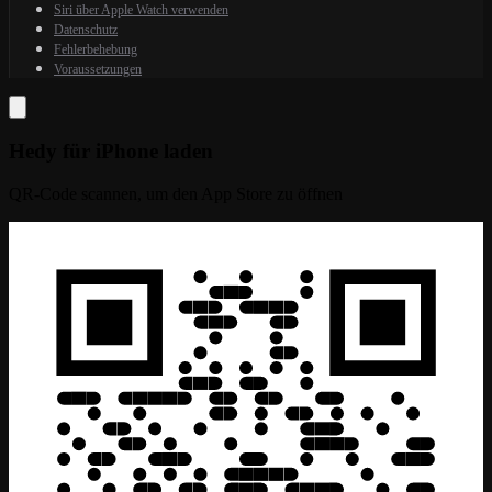
Siri über Apple Watch verwenden
Datenschutz
Fehlerbehebung
Voraussetzungen
Hedy für iPhone laden
QR-Code scannen, um den App Store zu öffnen