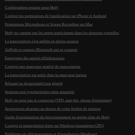
Configuration requise pour Hedy
Corriger les permissions de l'application sur iPhone et Android
Permissions Microphone et Screen Recording sur Mac
Hedy ne capture pas les autres participants dans les réunions virtuelles
La transcription s'est arrêtée en pleine session
AirPods et casques Bluetooth qui se coupent
Enregistrer des appels téléphoniques
Corriger une mauvaise qualité de transcription
La transcription est sortie dans la mauvaise langue
Résumé ou récapitulatif non généré
Sessions non synchronisées entre appareils
Hedy ne peut pas se connecter (VPN, pare-feu, réseau d'entreprise)
Suggestions absentes au-dessus de votre fenêtre de réunion
Guide d'optimisation du fonctionnement en arrière-plan de Hedy
Corriger la transcription lente sur Windows (paramètres GPU)
Problèmes de téléchargement et d'installation (Windows)