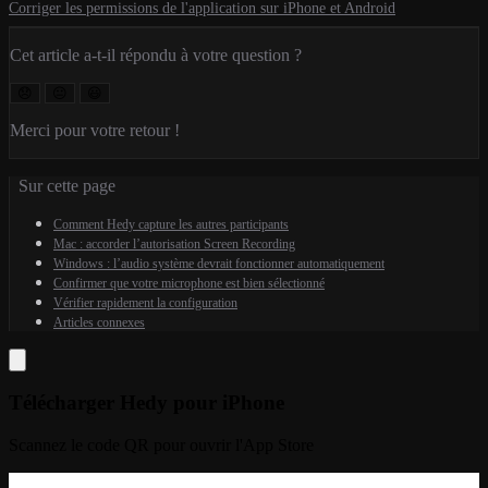
Corriger les permissions de l'application sur iPhone et Android
Cet article a-t-il répondu à votre question ?
😞
😐
😃
Merci pour votre retour !
Sur cette page
Comment Hedy capture les autres participants
Mac : accorder l’autorisation Screen Recording
Windows : l’audio système devrait fonctionner automatiquement
Confirmer que votre microphone est bien sélectionné
Vérifier rapidement la configuration
Articles connexes
Télécharger Hedy pour iPhone
Scannez le code QR pour ouvrir l'App Store