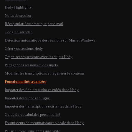
Hedy Highlights
Notes de session
Récapitulatif automatique par e-mail
Google Calendar
Détection automatique des réunions sur Mac et Windows
Gérer vos sessions Hedy
Organiser ses sessions avec les sujets Hedy
Partager des sessions et des sujets
Modifier les transcriptions et régénérer le contenu
Fonctionnalités avancées
Importer des fichiers audio et vidéo dans Hedy
Importer des vidéos en ligne
Importer des transcriptions existantes dans Hedy
Guide du vocabulaire personnalisé
Fournisseurs de reconnaissance vocale dans Hedy
Pause automatique après inactivité