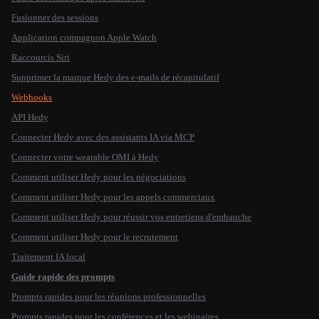
Fusionner des sessions
Application compagnon Apple Watch
Raccourcis Siri
Supprimer la marque Hedy des e-mails de récapitulatif
Webhooks
API Hedy
Connecter Hedy avec des assistants IA via MCP
Connecter votre wearable OMI à Hedy
Comment utiliser Hedy pour les négociations
Comment utiliser Hedy pour les appels commerciaux
Comment utiliser Hedy pour réussir vos entretiens d'embauche
Comment utiliser Hedy pour le recrutement
Traitement IA local
Guide rapide des prompts
Prompts rapides pour les réunions professionnelles
Prompts rapides pour les conférences et les webinaires