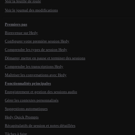
Voir la feuille de route
Voir le journal des modifications
Premiers pas
Bienvenue sur Hedy
Configurer votre première session Hedy
Comprendre les types de session Hedy
Démarrer, mettre en pause et terminer des sessions
Comprendre les transcriptions Hedy
Maîtriser les conversations avec Hedy
Fonctionnalités principales
Enregistrement et gestion des sessions audio
Gérer les contextes personnalisés
Suggestions automatiques
Hedy Quick Prompts
Récapitulatifs de session et notes détaillées
Tâches à faire