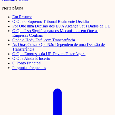
Nesta página
Em Resumo
O Que o Supremo Tribunal Realmente Decidiu
Por Que uma Decisão dos EUA Alcança Seus Dados da UE
O Que Isso Significa para os Mecanismos em Que as
Empresas Confiam
Onde o Hedy Está, com Transparência
As Duas Coisas Que Não Dependem de uma Decisão de
Transferência
O Que Empresas da UE Devem Fazer Agora
O Que Ainda É Incerto
O Ponto Principal
Perguntas frequentes